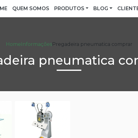
ME
QUEM SOMOS
PRODUTOS
BLOG
CLIENT
Home
Informações
Pregadeira pneumatica comprar
adeira pneumatica co