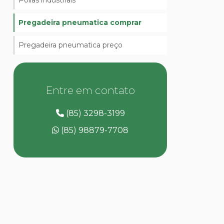
Polias industriais
Pregadeira pneumatica comprar
Pregadeira pneumatica preço
Entre em contato
(85) 3298-3199
(85) 98879-7708