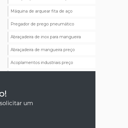
Máquina de arquear fita de aço
Pregador de prego pneumático
Abraçadeira de inox para mangueira
Abraçadeira de mangueira preço
Acoplamentos industriais preço
Bucha de rolamento preço
Bucha industrial
o!
Bucha para rolamento de agulha
solicitar um
Comprar correia transportadora
Comprar correias industriais