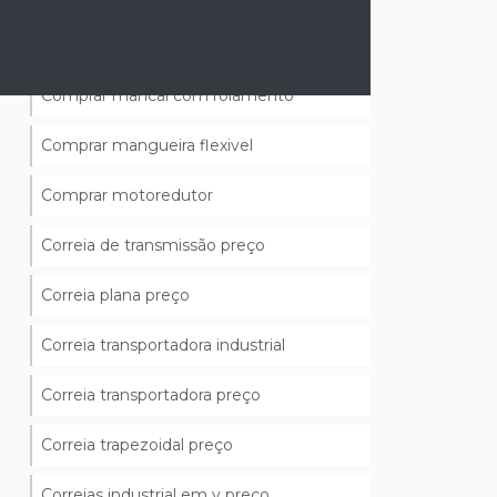
Comprar grampeador pneumatico
Comprar mancal com rolamento
Comprar mangueira flexivel
Comprar motoredutor
Correia de transmissão preço
Correia plana preço
Correia transportadora industrial
Correia transportadora preço
Correia trapezoidal preço
Correias industrial em v preço