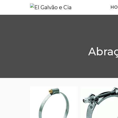
HO
Abraç