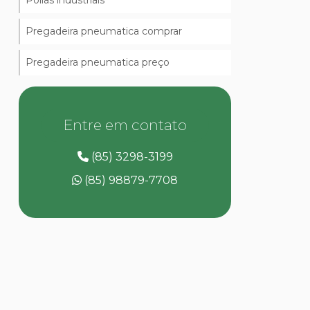
Polias industriais
Pregadeira pneumatica comprar
Pregadeira pneumatica preço
Entre em contato
(85) 3298-3199
(85) 98879-7708