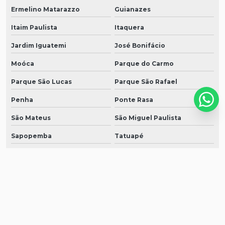
Ermelino Matarazzo
Guianazes
Itaim Paulista
Itaquera
Jardim Iguatemi
José Bonifácio
Moóca
Parque do Carmo
Parque São Lucas
Parque São Rafael
Penha
Ponte Rasa
São Mateus
São Miguel Paulista
Sapopemba
Tatuapé
Vila Carrão
Vila Curuçá
Vila Esperança
Vila Formosa
Vila Matilde
Vila Prudente
São Caetano do sul
São Bernardo do Campo
Santo André
Diadema