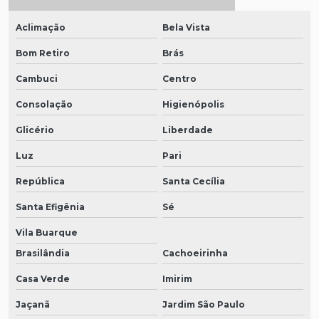
Aclimação
Bela Vista
Bom Retiro
Brás
Cambuci
Centro
Consolação
Higienópolis
Glicério
Liberdade
Luz
Pari
República
Santa Cecília
Santa Efigênia
Sé
Vila Buarque
Brasilândia
Cachoeirinha
Casa Verde
Imirim
Jaçanã
Jardim São Paulo